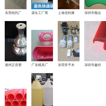
东莞纸托厂
源头工厂黑
上海优利康
深圳市顺达
环保纸托包
色快递袋热
塑胶制品
鑫塑胶包装
装厂家定制
销中 加厚
专业塑胶制
制品 丝印
批发纸浆模
抗撕防水，
品的品质之
产品列表
塑包装制品
多规格现货
选
批发，助您
降本增效
惠州正音塑
广东模具厂
东莞常平木
深圳市鑫经
胶制品 电
家专注蓝牙
仑丽地电子
纬塑胶制品
镀加工与塑
音响模具开
塑胶制品厂
公司 专业
胶制品产品
发 注塑加
隔膜泵产品
包装制品解
列表
工喷油丝印
列表
决方案供应
定制处理
商