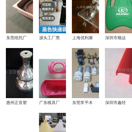
东莞纸托厂
源头工厂黑
上海优利康
深圳市顺达
环保纸托包
色快递袋热
塑胶制品
鑫塑胶包装
装厂家定制
销中 加厚
专业塑胶制
制品 丝印
批发纸浆模
抗撕防水，
品的品质之
产品列表
塑包装制品
多规格现货
选
批发，助您
降本增效
惠州正音塑
广东模具厂
东莞常平木
深圳市鑫经
胶制品 电
家专注蓝牙
仑丽地电子
纬塑胶制品
镀加工与塑
音响模具开
塑胶制品厂
公司 专业
胶制品产品
发 注塑加
隔膜泵产品
包装制品解