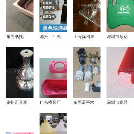
东莞纸托厂
源头工厂黑
上海优利康
深圳市顺达
环保纸托包
色快递袋热
塑胶制品
鑫塑胶包装
装厂家定制
销中 加厚
专业塑胶制
制品 丝印
批发纸浆模
抗撕防水，
品的品质之
产品列表
塑包装制品
多规格现货
选
批发，助您
降本增效
惠州正音塑
广东模具厂
东莞常平木
深圳市鑫经
胶制品 电
家专注蓝牙
仑丽地电子
纬塑胶制品
镀加工与塑
音响模具开
塑胶制品厂
公司 专业
胶制品产品
发 注塑加
隔膜泵产品
包装制品解