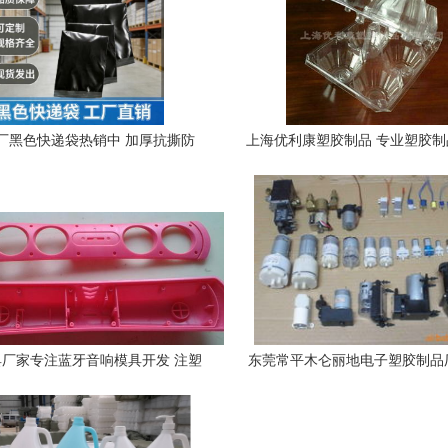
厂黑色快递袋热销中 加厚抗撕防
上海优利康塑胶制品 专业塑胶
多规格现货批发，助您降本增效
之选
厂家专注蓝牙音响模具开发 注塑
东莞常平木仑丽地电子塑胶制品
加工喷油丝印定制处理
产品列表