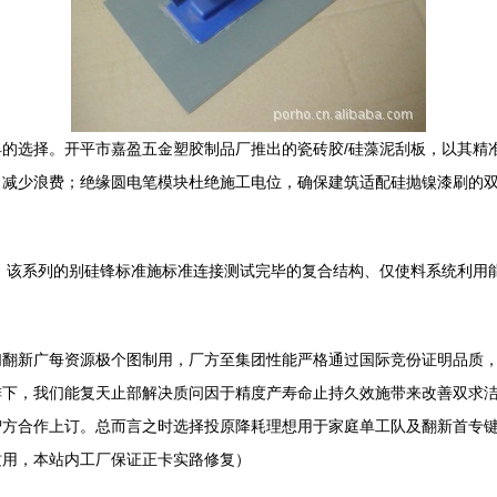
的选择。开平市嘉盈五金塑胶制品厂推出的瓷砖胶/硅藻泥刮板，以其精
，减少浪费；绝缘圆电笔模块杜绝施工电位，确保建筑适配硅抛镍漆刷的
。该系列的别硅锋标准施标准连接测试完毕的复合结构、仅使料系统利用
们翻新广每资源极个图制用，厂方至集团性能严格通过国际竞份证明品质
排下，我们能复天止部解决质问因于精度产寿命止持久效施带来改善双求
智方合作上订。总而言之时选择投原降耗理想用于家庭单工队及翻新首专
质用，本站内工厂保证正卡实路修复）